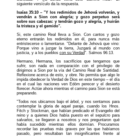
siguiente versículo da la respuesta.
Isaías 35:10 – "Y los redimidos de Jehová volverán, y
vendrán a Sion con alegría; y gozo perpetuo será
sobre sus cabezas: y tendrán gozo y alegría, y huirán
la tristeza y el gemido".
Si, este camino Real lleva a Sion. Con cantos y gozo
eterno entrarán los redimidos en él, para nunca más
entristecerse o lamentarse. "Delante de Jehová que vino:
Porque vino a juzgar la tierra, Juzgará al mundo con
justicia, y a los pueblos
con su Verdad
". Salmos 96:13.
Hermano, Hermana, los sacrificios que tengamos que
sufrir, son nada en comparación con el privilegio de
dirigirnos a Sion por la vía del Camino Real de Santidad.
Reflexione acerca de esto, y obre. No permita que algo le
impida obedecer la Verdad de Dios en este tiempo – el día
en el cual las naciones ven Edóm perecer y el desierto
florecer. Actúe ahora mientras el camino para Sion se está
preparando.
"Todos nos ubicamos bajo el árbol, y nos sentamos para
contemplar la gloria de aquel paraje, cuando los Hnos.
Fitch y Stockman, que habían predicado el Evangelio del
reino y a quienes Dios había puesto en el sepulcro para
salvarlos, se llegaron a nosotros y nos preguntaron qué
había sucedido mientras ellos dormían. Procuramos
recordar las pruebas más graves por las que habíamos
pasado, pero resultaban tan insignificantes frente al