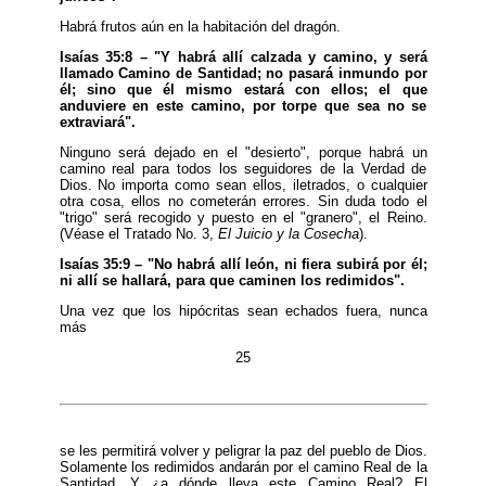
Habrá frutos aún en la habitación del dragón.
Isaías 35:8 – "Y habrá allí calzada y camino, y será
llamado Camino de Santidad; no pasará inmundo por
él; sino que él mismo estará con ellos; el que
anduviere en este camino, por torpe que sea no se
extraviará".
Ninguno será dejado en el "desierto", porque habrá un
camino real para todos los seguidores de la Verdad de
Dios. No importa como sean ellos, iletrados, o cualquier
otra cosa, ellos no cometerán errores. Sin duda todo el
"trigo" será recogido y puesto en el "granero", el Reino.
(Véase el Tratado No. 3,
El Juicio y la Cosecha
).
Isaías 35:9 – "No habrá allí león, ni fiera subirá por él;
ni allí se hallará, para que caminen los redimidos".
Una vez que los hipócritas sean echados fuera, nunca
más
25
se les permitirá volver y peligrar la paz del pueblo de Dios.
Solamente los redimidos andarán por el camino Real de la
Santidad. Y ¿a dónde lleva este Camino Real? El