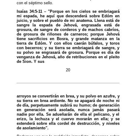
con el séptimo sello.
Isaías 34:5-11 – "Porque en los cielos se embriagará
mi espada, he aquí que descenderá sobre Edóm en
juicio, y sobre el pueblo de mi anatema. Llena está de
sangre la espada de Jehová, engrasada está de
grosura, de sangre de corderos y de machos cabríos,
de grosura de riñones de carneros; porque Jehová
tiene sacrificios en Bosra, y grande matanza en la
tierra de Edóm. Y con ellos caerán búfalos, y toros
con becerros; y su tierra se embriagará de sangre, y
su polvo se engrasará de grosura. Porque es día de
venganza de Jehová, año de retribuciones en el pleito
de Sion. Y sus
20
arroyos se convertirán en brea, y su polvo en azufre, y
su tierra en brea ardiente. No se apagará de noche ni
de día, perpetuamente subirá su humo; de generación
en generación será asolada, nunca jamás pasará
nadie por ella. Se adueñarán de ella el pelicano, y el
erizo, la lechuza y el cuervo morarán en ella; y se
extenderá sobre ella cordel de destrucción, y niveles
de asolamiento".