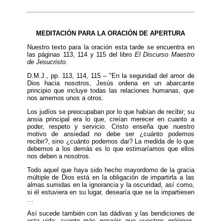
MEDITACIÓN PARA LA ORACIÓN DE APERTURA
Nuestro texto para la oración esta tarde se encuentra en
las páginas 113, 114 y 115 del libro
El Discurso Maestro
de Jesucristo.
D.M.J., pp. 113, 114, 115 – "En la seguridad del amor de
Dios hacia nosotros, Jesús ordena en un abarcante
principio que incluye todas las relaciones humanas, que
nos amemos unos a otros.
Los judíos se preocupaban por lo que habían de recibir; su
ansia principal era lo que, creían merecer en cuanto a
poder, respeto y servicio. Cristo enseña que nuestro
motivo de ansiedad no debe ser ¿cuánto podemos
recibir?, sino ¿cuánto podemos dar? La medida de lo que
debemos a los demás es lo que estimaríamos que ellos
nos deben a nosotros.
Todo aquel que haya sido hecho mayordomo de la gracia
múltiple de Dios está en la obligación de impartirla a las
almas sumidas en la ignorancia y la oscuridad, así como,
si él estuviera en su lugar, desearía que se la impartiesen
…
Así sucede también con las dádivas y las bendiciones de
esta vida; cuanto más poseáis que vuestros prójimos,