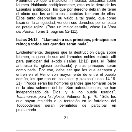
Podemos ver que la maldición inmediata, descansa sobre
Idumea. Hablando antitípicamente, esta es la tierra de los
Esauitas antitípicos, los que por derecho debían de tener
el oficio que los antitípicos Jacobitas tomaron de ellos.
Ellos tanto desprecian su valor, a tal grado, que como
Esaú en la antigüedad, venden sus derechos por un plato
de potaje rojizo. (Para un mejor estudio, véase
La Vara
del Pastor,
Tomo 1, páginas 52-111).
Isaías 34:12 – "Llamarán a sus príncipes, príncipes sin
reino; y todos sus grandes serán nada".
Evidentemente, después que la destrucción caiga sobre
Idumea, ninguno de sus así llamados nobles estarán allí
para participar del éxodo (Isaías 11:11) para el Reino
antitípico (la iglesia purificada) y sus príncipes serán
como nada. Por eso, debe ser que los que escapen y
entren en el Reino son mayormente de entre el pueblo
común, los que son de las calles y plazas (Lucas 14:16-
21). "Pocos serán los hombres grandes que tomarán parte
en la obra solemne del fin. Son autosuficientes, se han
independizado de Dios, y él no puede usarlos".
Testimonios para la Iglesia
, Volumen 5, p. 76. "Sólo los
que hayan resistido a la tentación en la fortaleza del
Todopoderoso serán permitidos de participar en
proclamarlo
21