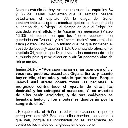
WACO, TEXAS
Nuestro estudio de hoy, se encuentra en los capítulos 34
y 35 de Isaías. Recuerdan que la semana pasada
estudiamos el capítulo 33, la carga del Señor
concerniente a la iglesia mientras que se está acercando
al tiempo de la "siega", el tiempo en que el "trigo" es
guardado en el alfolí, y la "cizaña" es quemada (Mateo
13:30); el tiempo en que los "peces buenos" son
guardados en "vasos", y los "peces malos" son arrojados
fuera (Mateo 13:47-49), lo mismo que los que no tienen el
vestido de boda (Mateo 22:1-13). Continuando ahora en el
capítulo 34, vemos que Dios invita a las naciones de todo
el mundo para que se alleguen a oír Su poderosa obra de
refinamiento.
Isaías 34:1-3 – "Acercaos naciones, juntaos para oír; y
vosotros, pueblos, escuchad. Oiga la tierra, y cuanto
hay en ella, el mundo, y todo lo que produce. Porque
Jehová está airado contra todas las naciones, e
indignado contra todo el ejército de ellas; las
destruirá y las entregará al matadero. Y los muertos
de ellas serán arrojados, y de sus cadáveres se
levantará hedor; y los montes se disolverán por la
sangre de ellos".
¿Porqué invita el Señor, a todas las naciones a que se
acerquen para oír? Para que ellas puedan considerar lo
que ven, porque su indignación no es únicamente en
contra de los malos de la iglesia, sino que tiene