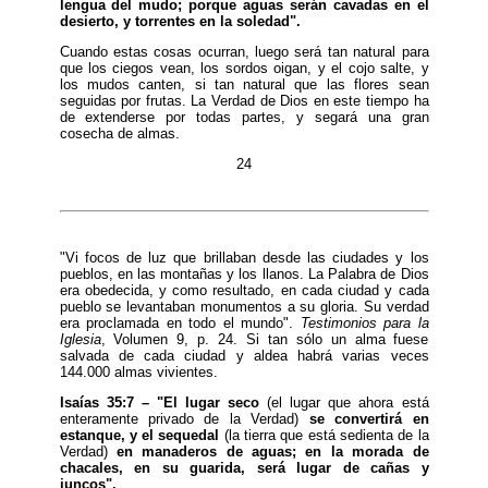
lengua del mudo; porque aguas serán cavadas en el
desierto, y torrentes en la soledad".
Cuando estas cosas ocurran, luego será tan natural para
que los ciegos vean, los sordos oigan, y el cojo salte, y
los mudos canten, si tan natural que las flores sean
seguidas por frutas. La Verdad de Dios en este tiempo ha
de extenderse por todas partes, y segará una gran
cosecha de almas.
24
"Vi focos de luz que brillaban desde las ciudades y los
pueblos, en las montañas y los llanos. La Palabra de Dios
era obedecida, y como resultado, en cada ciudad y cada
pueblo se levantaban monumentos a su gloria. Su verdad
era proclamada en todo el mundo".
Testimonios para la
Iglesia
, Volumen 9, p. 24. Si tan sólo un alma fuese
salvada de cada ciudad y aldea habrá varias veces
144.000 almas vivientes.
Isaías 35:7 – "El lugar seco
(el lugar que ahora está
enteramente privado de la Verdad)
se convertirá en
estanque, y el sequedal
(la tierra que está sedienta de la
Verdad)
en manaderos de aguas; en la morada de
chacales, en su guarida, será lugar de cañas y
juncos".