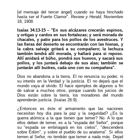
[el mensaje del tercer ángel] cuando se haya hinchado
hasta ser el Fuerte Clamor".
Review y Herald,
Noviembre
18, 1908.
Isaías 34:13-15 – "En sus alcázares crecerán espinos,
y ortigas y cardos en sus fortalezas; y será morada de
chacales, y patio para los pollos de los avestruces. Y
las fieras del desierto se encontrarán con las hienas, y
la cabra salvaje gritará a su compañero; la lechuza
también tendrá allí morada, y hallará para si reposo.
Allí anidará el búho, pondrá sus huevos, y sacará sus
pollos, y los juntará debajo de sus alas; también se
juntarán allí buitres, cada uno con su compañera".
Dios no abandona a la tierra, El no renuncia su poder, ni
su interés en la Verdad y la justicia. El no dejará que el
mundo vaya al olvido. El hace ejemplos de algunos a fin
de salvar a muchos otros, porque cuando los juicios de
Dios están sobre la tierra, los moradores del mundo
aprenderán justicia. (Isaías 26:9).
¿Entonces es éste el armamento que las naciones
necesitan hoy día para la paz y la seguridad? ¿Es la
guerra atómica a la que tienen que temer? No. A lo que
ellos deben de temer, es a la "espada del Señor", porque
su "espada se embriagará en los cielos", "descenderá
sobre Edóm", y sobre el pueblo de su anatema". Si ellos
temen al Señor, no tendrán que temer a nada más. Dejad