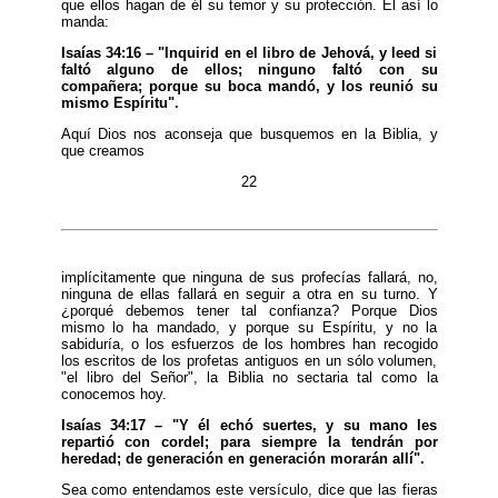
que ellos hagan de él su temor y su protección. El así lo
manda:
Isaías 34:16 – "Inquirid en el libro de Jehová, y leed si
faltó alguno de ellos; ninguno faltó con su
compañera; porque su boca mandó, y los reunió su
mismo Espíritu".
Aquí Dios nos aconseja que busquemos en la Biblia, y
que creamos
22
implícitamente que ninguna de sus profecías fallará, no,
ninguna de ellas fallará en seguir a otra en su turno. Y
¿porqué debemos tener tal confianza? Porque Dios
mismo lo ha mandado, y porque su Espíritu, y no la
sabiduría, o los esfuerzos de los hombres han recogido
los escritos de los profetas antiguos en un sólo volumen,
"el libro del Señor", la Biblia no sectaria tal como la
conocemos hoy.
Isaías 34:17 – "Y él echó suertes, y su mano les
repartió con cordel; para siempre la tendrán por
heredad; de generación en generación morarán allí".
Sea como entendamos este versículo, dice que las fieras