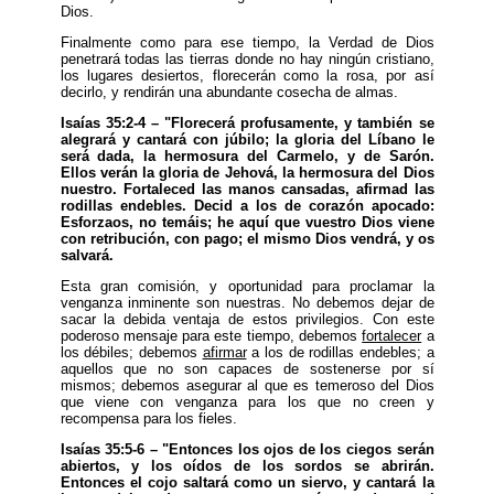
Dios.
Finalmente como para ese tiempo, la Verdad de Dios
penetrará todas las tierras donde no hay ningún cristiano,
los lugares desiertos, florecerán como la rosa, por así
decirlo, y rendirán una abundante cosecha de almas.
Isaías 35:2-4 – "Florecerá profusamente, y también se
alegrará y cantará con júbilo; la gloria del Líbano le
será dada, la hermosura del Carmelo, y de Sarón.
Ellos verán la gloria de Jehová, la hermosura del Dios
nuestro. Fortaleced las manos cansadas, afirmad las
rodillas endebles. Decid a los de corazón apocado:
Esforzaos, no temáis; he aquí que vuestro Dios viene
con retribución, con pago; el mismo Dios vendrá, y os
salvará.
Esta gran comisión, y oportunidad para proclamar la
venganza inminente son nuestras. No debemos dejar de
sacar la debida ventaja de estos privilegios. Con este
poderoso mensaje para este tiempo, debemos
fortalecer
a
los débiles; debemos
afirmar
a los de rodillas endebles; a
aquellos que no son capaces de sostenerse por sí
mismos; debemos asegurar al que es temeroso del Dios
que viene con venganza para los que no creen y
recompensa para los fieles.
Isaías 35:5-6 – "Entonces los ojos de los ciegos serán
abiertos, y los oídos de los sordos se abrirán.
Entonces el cojo saltará como un siervo, y cantará la