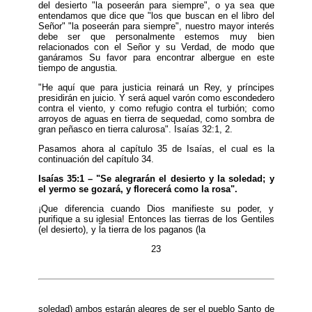
del desierto "la poseerán para siempre", o ya sea que
entendamos que dice que "los que buscan en el libro del
Señor" "la poseerán para siempre", nuestro mayor interés
debe ser que personalmente estemos muy bien
relacionados con el Señor y su Verdad, de modo que
ganáramos Su favor para encontrar albergue en este
tiempo de angustia.
"He aquí que para justicia reinará un Rey, y príncipes
presidirán en juicio. Y será aquel varón como escondedero
contra el viento, y como refugio contra el turbión; como
arroyos de aguas en tierra de sequedad, como sombra de
gran peñasco en tierra calurosa". Isaías 32:1, 2.
Pasamos ahora al capítulo 35 de Isaías, el cual es la
continuación del capítulo 34.
Isaías 35:1 – "Se alegrarán el desierto y la soledad; y
el yermo se gozará, y florecerá como la rosa".
¡Que diferencia cuando Dios manifieste su poder, y
purifique a su iglesia! Entonces las tierras de los Gentiles
(el desierto), y la tierra de los paganos (la
23
soledad) ambos estarán alegres de ser el pueblo Santo de