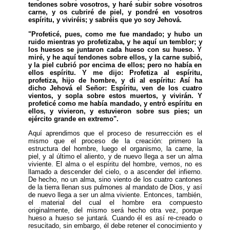
tendones sobre vosotros, y haré subir sobre vosotros
carne, y os cubriré de piel, y pondré en vosotros
espíritu, y viviréis; y sabréis que yo soy Jehová.
"Profeticé, pues, como me fue mandado; y hubo un
ruido mientras yo profetizaba, y he aquí un temblor; y
los huesos se juntaron cada hueso con su hueso. Y
miré, y he aquí tendones sobre ellos, y la carne subió,
y la piel cubrió por encima de ellos; pero no había en
ellos espíritu. Y me dijo: Profetiza al espíritu,
profetiza, hijo de hombre, y di al espíritu: Así ha
dicho Jehová el Señor: Espíritu, ven de los cuatro
vientos, y sopla sobre estos muertos, y vivirán. Y
profeticé como me había mandado, y entró espíritu en
ellos, y vivieron, y estuvieron sobre sus pies; un
ejército grande en extremo".
Aquí aprendimos que el proceso de resurrección es el
mismo que el proceso de la creación: primero la
estructura del hombre, luego el organismo, la carne, la
piel, y al último el aliento, y de nuevo llega a ser un alma
viviente. El alma o el espíritu del hombre, vemos, no es
llamado a descender del cielo, o a ascender del infierno.
De hecho, no un alma, sino viento de los cuatro cantones
de la tierra llenan sus pulmones al mandato de Dios, y así
de nuevo llega a ser un alma viviente. Entonces, también,
el material del cual el hombre era compuesto
originalmente, del mismo será hecho otra vez, porque
hueso a hueso se juntará. Cuando él es así re-creado o
resucitado, sin embargo, él debe retener el conocimiento y