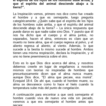
el espíritu de los hijos de los hombres sube arriba, y
que el espíritu del animal desciende abajo a la
tierra?".
La Inspiración vemos, primero nos dice como fue creado
el hombre y a que es semejante, luego pregunta
categóricamente: ¿Quién sabe que el espíritu de los hijos
de los hombres sube arriba, y que el espíritu del animal
desciende abajo de la tierra? – La única respuesta que
puede darse es que nadie sabe sino Dios. Y puesto que él
nos ha dicho que el cuerpo y el alma juntos, no
separados, hacen el alma, entonces es claro que un
muerto no tiene alma, que el cuerpo regresa al polvo, y el
aliento regresa al aliento, al viento. Además, lo que
sucede a la bestia lo mismo sucede al hombre. Ambos
tienen una misma respiración, declara la Inspiración, y el
uno no tiene preeminencia sobre el otro.
Esto es lo que Dios dice acerca del alma, y nosotros
debemos creerle en lugar de engañarnos a nosotros
mismos con teorías no inspiradas de hombres que
presuntuosamente dicen que el alma nunca muere,
aunque Dios dice, "El alma que pecare, esa morirá".
Ezequiel 18:4. De ahí que, cuando el hombre muere, su
alma se desvanece como lo hace el hielo cuando la
temperatura sube más del punto de congelación.
A continuación para encontrar a que será semejante el
hombre cuando viva de nuevo una vida sin pecado,
veremos a que era semejante el hombre antes que
pecara: