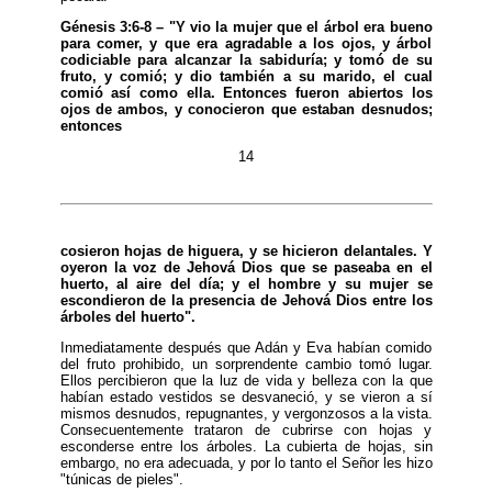
Génesis 3:6-8 – "Y vio la mujer que el árbol era bueno
para comer, y que era agradable a los ojos, y árbol
codiciable para alcanzar la sabiduría; y tomó de su
fruto, y comió; y dio también a su marido, el cual
comió así como ella. Entonces fueron abiertos los
ojos de ambos, y conocieron que estaban desnudos;
entonces
14
cosieron hojas de higuera, y se hicieron delantales. Y
oyeron la voz de Jehová Dios que se paseaba en el
huerto, al aire del día; y el hombre y su mujer se
escondieron de la presencia de Jehová Dios entre los
árboles del huerto".
Inmediatamente después que Adán y Eva habían comido
del fruto prohibido, un sorprendente cambio tomó lugar.
Ellos percibieron que la luz de vida y belleza con la que
habían estado vestidos se desvaneció, y se vieron a sí
mismos desnudos, repugnantes, y vergonzosos a la vista.
Consecuentemente trataron de cubrirse con hojas y
esconderse entre los árboles. La cubierta de hojas, sin
embargo, no era adecuada, y por lo tanto el Señor les hizo
"túnicas de pieles".