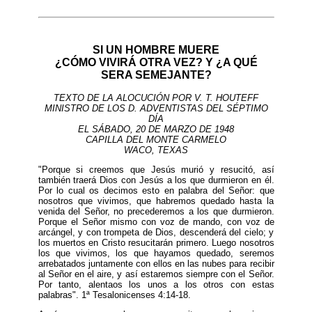
SI UN HOMBRE MUERE
¿CÓMO VIVIRÁ OTRA VEZ? Y ¿A QUÉ
SERA SEMEJANTE?
TEXTO DE LA ALOCUCIÓN POR V. T. HOUTEFF
MINISTRO DE LOS D. ADVENTISTAS DEL SÉPTIMO
DÍA
EL SÁBADO, 20 DE MARZO DE 1948
CAPILLA DEL MONTE CARMELO
WACO, TEXAS
"Porque si creemos que Jesús murió y resucitó, así
también traerá Dios con Jesús a los que durmieron en él.
Por lo cual os decimos esto en palabra del Señor: que
nosotros que vivimos, que habremos quedado hasta la
venida del Señor, no precederemos a los que durmieron.
Porque el Señor mismo con voz de mando, con voz de
arcángel, y con trompeta de Dios, descenderá del cielo; y
los muertos en Cristo resucitarán primero. Luego nosotros
los que vivimos, los que hayamos quedado, seremos
arrebatados juntamente con ellos en las nubes para recibir
al Señor en el aire, y así estaremos siempre con el Señor.
Por tanto, alentaos los unos a los otros con estas
palabras". 1ª Tesalonicenses 4:14-18.