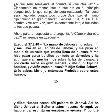
¿A qué será semejante el hombre si vive otra vez? –
Ciertamente no menos que lo que era en el principio
porque todo lo que se perdió será restaurado. Tampoco
será mejorado, porque todo lo que Dios hizo, él mismo
dijo "bueno en gran manera". Génesis 1:31. Y así si el
hombre vive otra vez, será exactamente lo que fue Adán
antes que pecara.
Ahora para la respuesta a la pregunta, "¿Cómo vivirá otra
vez?" miraremos en Ezequiel –
Ezequiel 37:1-10 – "La mano de Jehová vino sobre mí,
y me llevó en el Espíritu de Jehová, y me puso en
medio de un valle que estaba lleno de huesos. Y me
hizo pasar cerca de ellos por todo en derredor; y he
aquí que eran muchísimos sobre la faz del campo, y
por cierto secos en gran manera. Y me dijo: Hijo de
hombre, ¿vivirán estos huesos? Y dije: Señor Jehová,
tú lo sabes. Me dijo entonces: Profetiza sobre estos
huesos,
15
y diles: Huesos secos, oíd palabra de Jehová. Así ha
dicho Jehová el Señor a estos huesos: He aquí, yo
hago entrar espíritu en vosotros, y viviréis. Y pondré