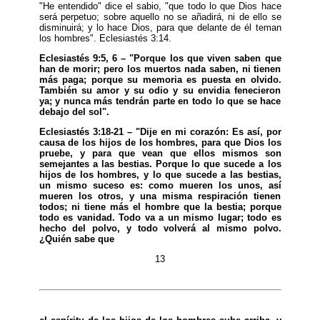
"He entendido" dice el sabio, "que todo lo que Dios hace
será perpetuo; sobre aquello no se añadirá, ni de ello se
disminuirá; y lo hace Dios, para que delante de él teman
los hombres". Eclesiastés 3:14.
Eclesiastés 9:5, 6 – "Porque los que viven saben que
han de morir; pero los muertos nada saben, ni tienen
más paga; porque su memoria es puesta en olvido.
También su amor y su odio y su envidia fenecieron
ya; y nunca más tendrán parte en todo lo que se hace
debajo del sol".
Eclesiastés 3:18-21 – "Dije en mi corazón: Es así, por
causa de los hijos de los hombres, para que Dios los
pruebe, y para que vean que ellos mismos son
semejantes a las bestias. Porque lo que sucede a los
hijos de los hombres, y lo que sucede a las bestias,
un mismo suceso es: como mueren los unos, así
mueren los otros, y una misma respiración tienen
todos; ni tiene más el hombre que la bestia; porque
todo es vanidad. Todo va a un mismo lugar; todo es
hecho del polvo, y todo volverá al mismo polvo.
¿Quién sabe que
13