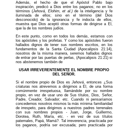
Además, el hecho de que el Apóstol Pablo bajo
inspiración, predicó a Dios entre los paganos; no en los
términos (
Jehová, Elohim, et al.)
de la inteligencia y fe
iluminada de ellos; sino en el término (del Dios
desconocido) de la ignorancia y fe indocta de ellos,
muestra que Dios aceptó otras formas de dirigirse a El,
que la de los nombres judíos.
En este punto, como en todos los demás, estamos con
los apóstoles y los profetas. Y como los apóstoles fueron
hallados dignos de tener sus nombres escritos, en los
fundamentos de la Santa Ciudad (Apocalipsis 21:14),
nosotros de la misma manera, seremos hallados dignos
de entrar por las puertas de perlas, (Apocalipsis 21:21) si
nos abstenemos también de
USAR IRREVERENTEMENTE EL NOMBRE PROPIO
DEL SEÑOR.
Si el nombre propio de Dios es
Jehová
, entonces ¿Sus
criaturas nos atrevemos a dirigirnos a El, de una forma
comúnmente irrespetuosa, llamándole por su nombre
propio, en vez de usar uno de Sus títulos, Dios, Señor,
Padre, Creador, Salvador; etc. Cuando ni pensaríamos
concedernos nosotros mismos la más mínima familiaridad
de irrespeto, para dirigirnos a nuestros padres terrenales
con sus nombres propios - Juan, Jorge, Guillermo,
Dorotea, Ruth, María, etc. - en vez de sus títulos
paternales, Papá, Mamá?. Tal irreverencia, practicada por
los paganos, podría ser excusada; pero practicada por