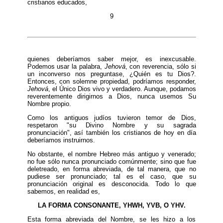
cristianos educados,
9
quienes deberíamos saber mejor, es inexcusable.
Podemos usar la palabra,
Jehová
, con reverencia, sólo si
un inconverso nos preguntase, ¿Quién es tu Dios?.
Entonces, con solemne propiedad, podríamos responder,
Jehová
, el Único Dios vivo y verdadero. Aunque, podamos
reverentemente dirigirnos a Dios, nunca usemos Su
Nombre propio.
Como los antiguos judíos tuvieron temor de Dios,
respetaron "su Divino Nombre y su sagrada
pronunciación", así también los cristianos de hoy en día
deberíamos instruirnos.
No obstante, el nombre Hebreo más antiguo y venerado;
no fue sólo nunca pronunciado comúnmente; sino que fue
deletreado, en forma abreviada, de tal manera, que no
pudiese ser pronunciado; tal es el caso, que su
pronunciación original es desconocida. Todo lo que
sabemos, en realidad es,
LA FORMA CONSONANTE, YHWH, YVB, O YHV.
Esta forma abreviada del Nombre, se les hizo a los