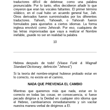
traductores difícil de deletrear, como una palabra
pronunciable. Por lo tanto, ellos decidieron añadir lo que
creyeron que eran las vocales faltantes. El primer término
silábico, en el cual hubo un acuerdo general fue, Jah.
Otros derivados fueron suministrados por los diferentes
traductores. Yahveh, Yahowah, o Yahovah fueron
formulados para ajustarlos a ciertos idiomas. La forma
inglesa envolvió como Jehovah. Por eso, cualquiera de
las letras improvisadas que vaya a realizar el Nombre
inefable, ¡puede no ser en realidad la palabra
10
Hebrea después de todo! (Véase
Funk & Wagnall
Standard Dictionary
, definición "Jehová")
Si la teoría del nombre-original hubiese probado estar en
lo correcto, no existe en el camino,
NADA QUE PREVENGA EL CAMBIO
Mientras que queremos más que nada, estar en lo
correcto en todas las cosas; en consecuencia, si fuese
pecado dirigirse a la Deidad en cualquier otro idioma que
el Hebreo, cambiaríamos inmediatamente y sin vacilar
nuestra manera verbal de dirigirnos a El.