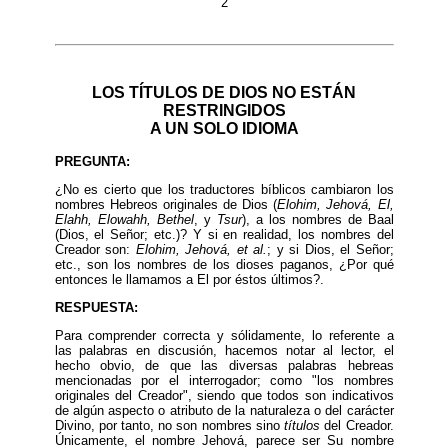
2
LOS TÍTULOS DE DIOS NO ESTÁN
RESTRINGIDOS
A UN SOLO IDIOMA
PREGUNTA:
¿No es cierto que los traductores bíblicos cambiaron los
nombres Hebreos originales de Dios (
Elohim, Jehová, El,
Elahh, Elowahh, Bethel
, y
Tsur
), a los nombres de Baal
(Dios, el Señor; etc.)? Y si en realidad, los nombres del
Creador son:
Elohim, Jehová, et al.
; y si Dios, el Señor;
etc., son los nombres de los dioses paganos, ¿Por qué
entonces le llamamos a El por éstos últimos?.
RESPUESTA:
Para comprender correcta y sólidamente, lo referente a
las palabras en discusión, hacemos notar al lector, el
hecho obvio, de que las diversas palabras hebreas
mencionadas por el interrogador; como "los nombres
originales del Creador", siendo que todos son indicativos
de algún aspecto o atributo de la naturaleza o del carácter
Divino, por tanto, no son nombres sino
títulos
del Creador.
Únicamente, el nombre Jehová, parece ser Su nombre