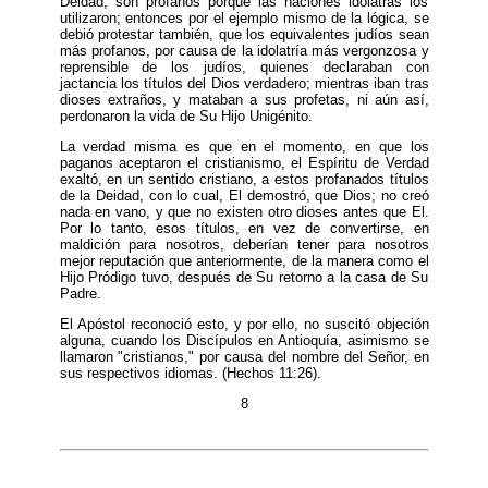
Deidad, son profanos porque las naciones idólatras los
utilizaron; entonces por el ejemplo mismo de la lógica, se
debió protestar también, que los equivalentes judíos sean
más profanos, por causa de la idolatría más vergonzosa y
reprensible de los judíos, quienes declaraban con
jactancia los títulos del Dios verdadero; mientras iban tras
dioses extraños, y mataban a sus profetas, ni aún así,
perdonaron la vida de Su Hijo Unigénito.
La verdad misma es que en el momento, en que los
paganos aceptaron el cristianismo, el Espíritu de Verdad
exaltó, en un sentido cristiano, a estos profanados títulos
de la Deidad, con lo cual, El demostró, que Dios; no creó
nada en vano, y que no existen otro dioses antes que El.
Por lo tanto, esos títulos, en vez de convertirse, en
maldición para nosotros, deberían tener para nosotros
mejor reputación que anteriormente, de la manera como el
Hijo Pródigo tuvo, después de Su retorno a la casa de Su
Padre.
El Apóstol reconoció esto, y por ello, no suscitó objeción
alguna, cuando los Discípulos en Antioquía, asimismo se
llamaron "cristianos," por causa del nombre del Señor, en
sus respectivos idiomas. (Hechos 11:26).
8