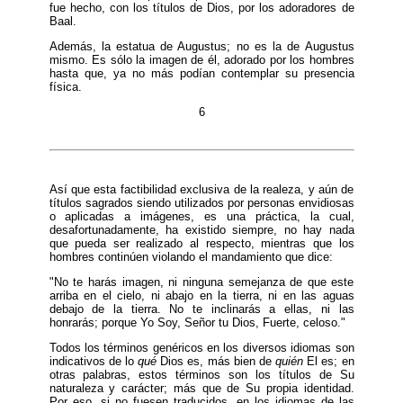
fue hecho, con los títulos de Dios, por los adoradores de
Baal.
Además, la estatua de Augustus; no es la de Augustus
mismo. Es sólo la imagen de él, adorado por los hombres
hasta que, ya no más podían contemplar su presencia
física.
6
Así que esta factibilidad exclusiva de la realeza, y aún de
títulos sagrados siendo utilizados por personas envidiosas
o aplicadas a imágenes, es una práctica, la cual,
desafortunadamente, ha existido siempre, no hay nada
que pueda ser realizado al respecto, mientras que los
hombres continúen violando el mandamiento que dice:
"No te harás imagen, ni ninguna semejanza de que este
arriba en el cielo, ni abajo en la tierra, ni en las aguas
debajo de la tierra. No te inclinarás a ellas, ni las
honrarás; porque Yo Soy, Señor tu Dios, Fuerte, celoso."
Todos los términos genéricos en los diversos idiomas son
indicativos de lo
qué
Dios es, más bien de
quién
El es; en
otras palabras, estos términos son los títulos de Su
naturaleza y carácter; más que de Su propia identidad.
Por eso, si no fuesen traducidos, en los idiomas de las