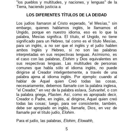
"los pueblos y multitudes, y naciones, y lenguas" de la
Tierra, haciendo justicia a
LOS DIFERENTES TÍTULOS DE LA DEIDAD
Los judíos llamaron al Cristo esperado, "el Mesías," sin
embargo, quienes hablamos inglés, le llamamos el
Ungido, porque en nuestro idioma, eso es lo que la
palabra, Mesías significa. El título, el Ungido, no tiene
significado para un Hebreo, tal como es el título Mesías,
para un inglés, a no ser que el inglés y el judío hablen
ambos Inglés y Hebreo, si no son las palabras
interpretadas en sus respectivas lenguas. Asímismo, es
el caso con las palabras,
Elohim
y Dios equivalentes en
sus respectivas lenguas. Las multitudes de personas
comunes que habla sólo el idioma inglés, no puede
dirigirse al Creador inteligentemente, a través de una
palabra ajena al idioma inglés. Por ejemplo: cuando al
hablar de Aquel quien Creó todas las cosas,
necesariamente, debemos llamarle con la palabra inglesa,
"el Creador," en vez de la palabra eslava,
Sutvaritel
, o con
la palabra griega,
Plasten
. Así, como es apropiado decir,
Creador o Padre, en inglés, al dirigirse, Aquel quien creó
todas las cosas; luego, para ser consistente, también,
debe ser apropiado en inglés, llamarle, Dios, en vez de
llamarle por el título judío,
Elohim
.
Para el judío, las palabras,
Elohim, Elowahh,
5