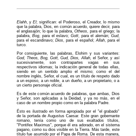
Elahh
, y
El
; significan: el Poderoso, el Creador, lo mismo
que la palabra, Dios, en común acuerdo, quiere decir, para
el anglasajón; lo que la palabra,
Otheos
, para el griego; la
palabra,
Bog
, para el eslavo;
Gott
, para el alemán;
Gud
,
para el escandinavo;
Dios
, para el español;
Allah
, para el
turco.
Por consiguiente, las palabras, Elohim y sus variantes:
God, Theos, Bog, Gott, Gud, Dios, Allah,
el Señor, y así
sucesivamente, son contrapartes vagas en sus
respectivos idiomas; la indicación general de todas ellas,
siendo en un sentido amplio el mismo; como el del
nombre inglés, Señor, el cual, es un título de respeto dado
a un esposo, a un noble, a un dueño, a un propietario, o a
un cierto personaje oficial.
Es de este común acuerdo de palabras, que ambas, Dios
y Señor, son aplicadas a la Deidad, y ya no más, en el
caso de un nombre propio como en la palabra Padre.
Ésto es ilustrado en forma apropiada por el "el grabado"
de la portada de Augustus Caesar. Este gran gobernante
romano, tenía como uno de sus exaltados títulos,
"Pontifex Maximus", porque él era adorado, en el sistema
pagano, como su dios visible en la Tierra. Más tarde, este
título fue asumido por el Papa de Roma. De esta manera,