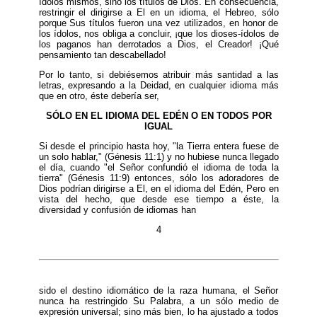
ídolos mismos, sino los títulos de Dios. En consecuencia,
restringir el dirigirse a El en un idioma, el Hebreo, sólo
porque Sus títulos fueron una vez utilizados, en honor de
los ídolos, nos obliga a concluir, ¡que los dioses-ídolos de
los paganos han derrotados a Dios, el Creador! ¡Qué
pensamiento tan descabellado!
Por lo tanto, si debiésemos atribuir más santidad a las
letras, expresando a la Deidad, en cualquier idioma más
que en otro, éste debería ser,
SÓLO EN EL IDIOMA DEL EDÉN O EN TODOS POR
IGUAL
Si desde el principio hasta hoy, "la Tierra entera fuese de
un solo hablar," (Génesis 11:1) y no hubiese nunca llegado
el día, cuando "el Señor confundió el idioma de toda la
tierra" (Génesis 11:9) entonces, sólo los adoradores de
Dios podrían dirigirse a El, en el idioma del Edén, Pero en
vista del hecho, que desde ese tiempo a éste, la
diversidad y confusión de idiomas han
4
sido el destino idiomático de la raza humana, el Señor
nunca ha restringido Su Palabra, a un sólo medio de
expresión universal; sino más bien, lo ha ajustado a todos